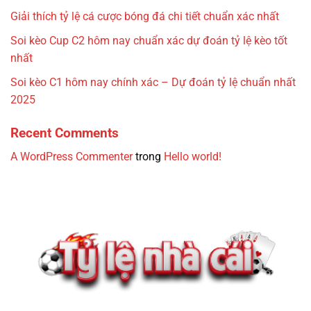
Giải thích tỷ lệ cá cược bóng đá chi tiết chuẩn xác nhất
Soi kèo Cup C2 hôm nay chuẩn xác dự đoán tỷ lệ kèo tốt
nhất
Soi kèo C1 hôm nay chính xác – Dự đoán tỷ lệ chuẩn nhất
2025
Recent Comments
A WordPress Commenter
trong
Hello world!