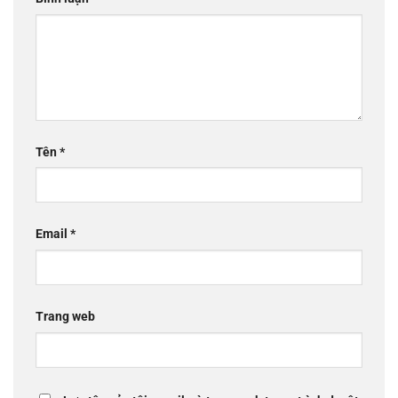
Tên
*
Email
*
Trang web