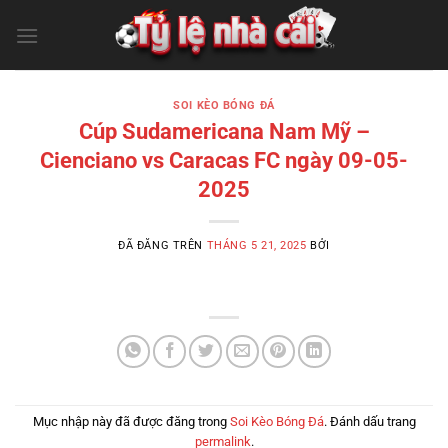
Chuyển
đến
nội
dung
SOI KÈO BÓNG ĐÁ
Cúp Sudamericana Nam Mỹ –
Cienciano vs Caracas FC ngày 09-05-
2025
ĐÃ ĐĂNG TRÊN
THÁNG 5 21, 2025
BỞI
Mục nhập này đã được đăng trong
Soi Kèo Bóng Đá
. Đánh dấu trang
permalink
.