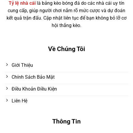
Tỷ lệ nhà cái
là bảng kèo bóng đá do các nhà cái uy tín
cung cấp, giúp người chơi nắm rõ mức cược và dự đoán
kết quả trận đấu. Cập nhật liên tục để bạn không bỏ lỡ cơ
hội thắng kèo.
Về Chúng Tôi
Giới Thiệu
Chính Sách Bảo Mật
Điều Khoản Điều Kiện
Liên Hệ
Thông Tin