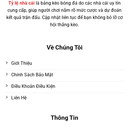
Tỷ lệ nhà cái
là bảng kèo bóng đá do các nhà cái uy tín
cung cấp, giúp người chơi nắm rõ mức cược và dự đoán
kết quả trận đấu. Cập nhật liên tục để bạn không bỏ lỡ cơ
hội thắng kèo.
Về Chúng Tôi
Giới Thiệu
Chính Sách Bảo Mật
Điều Khoản Điều Kiện
Liên Hệ
Thông Tin