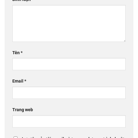
Tên
*
Email
*
Trang web