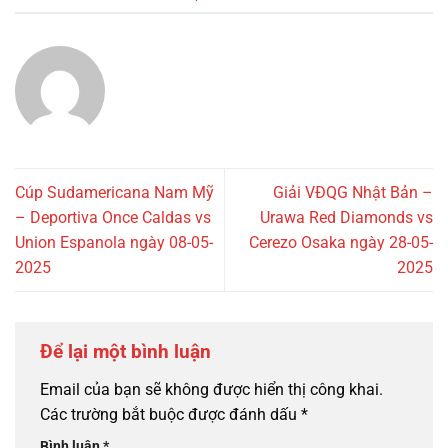
Cúp Sudamericana Nam Mỹ
Giải VĐQG Nhật Bản –
– Deportiva Once Caldas vs
Urawa Red Diamonds vs
Union Espanola ngày 08-05-
Cerezo Osaka ngày 28-05-
2025
2025
Để lại một bình luận
Email của bạn sẽ không được hiển thị công khai.
Các trường bắt buộc được đánh dấu
*
Bình luận
*