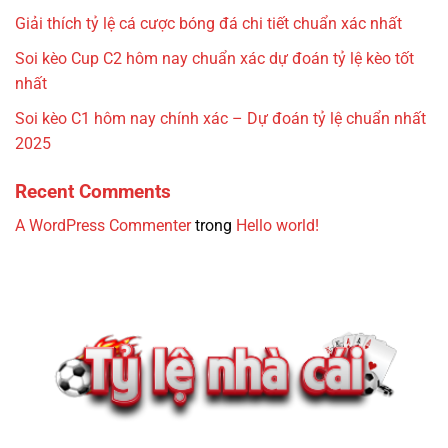
Giải thích tỷ lệ cá cược bóng đá chi tiết chuẩn xác nhất
Soi kèo Cup C2 hôm nay chuẩn xác dự đoán tỷ lệ kèo tốt
nhất
Soi kèo C1 hôm nay chính xác – Dự đoán tỷ lệ chuẩn nhất
2025
Recent Comments
A WordPress Commenter
trong
Hello world!