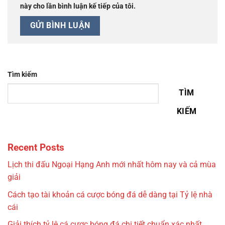
này cho lần bình luận kế tiếp của tôi.
Tìm kiếm
TÌM
KIẾM
Recent Posts
Lịch thi đấu Ngoại Hạng Anh mới nhất hôm nay và cả mùa
giải
Cách tạo tài khoản cá cược bóng đá dễ dàng tại Tỷ lệ nhà
cái
Giải thích tỷ lệ cá cược bóng đá chi tiết chuẩn xác nhất