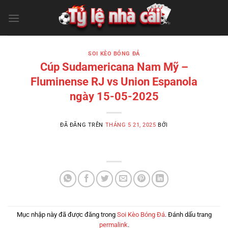
Chuyển
đến
nội
dung
SOI KÈO BÓNG ĐÁ
Cúp Sudamericana Nam Mỹ –
Fluminense RJ vs Union Espanola
ngày 15-05-2025
ĐÃ ĐĂNG TRÊN
THÁNG 5 21, 2025
BỞI
Mục nhập này đã được đăng trong
Soi Kèo Bóng Đá
. Đánh dấu trang
permalink
.