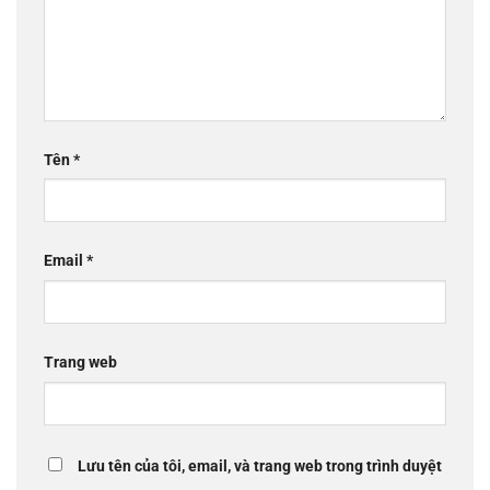
Tên
*
Email
*
Trang web
Lưu tên của tôi, email, và trang web trong trình duyệt