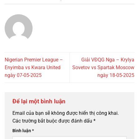
Nigerian Premier League –
Giải VĐQG Nga – Krylya
Enyimba vs Kwara United
Sovetov vs Spartak Moscow
ngày 07-05-2025
ngày 18-05-2025
Để lại một bình luận
Email của bạn sẽ không được hiển thị công khai.
Các trường bắt buộc được đánh dấu
*
Bình luận
*