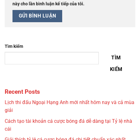
này cho lần bình luận kế tiếp của tôi.
Tìm kiếm
TÌM
KIẾM
Recent Posts
Lịch thi đấu Ngoại Hạng Anh mới nhất hôm nay và cả mùa
giải
Cách tạo tài khoản cá cược bóng đá dễ dàng tại Tỷ lệ nhà
cái
Giải thích tỷ lệ cá cược bóng đá chi tiết chuẩn xác nhất