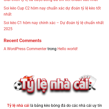
Soi kèo Cup C2 hôm nay chuẩn xác dự đoán tỷ lệ kèo tốt
nhất
Soi kèo C1 hôm nay chính xác – Dự đoán tỷ lệ chuẩn nhất
2025
Recent Comments
A WordPress Commenter
trong
Hello world!
Tỷ lệ nhà cái
là bảng kèo bóng đá do các nhà cái uy tín