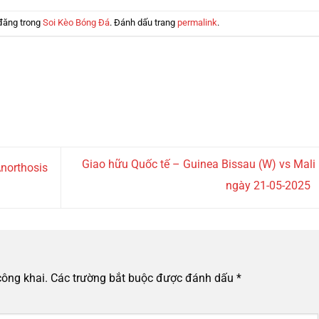
đăng trong
Soi Kèo Bóng Đá
. Đánh dấu trang
permalink
.
Giao hữu Quốc tế – Guinea Bissau (W) vs Mali
northosis
ngày 21-05-2025
công khai.
Các trường bắt buộc được đánh dấu
*