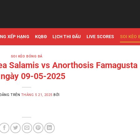
NG XẾP HẠNG
KQBĐ
LỊCH THI ĐẤU
LIVE SCORES
SOI KÈO 
SOI KÈO BÓNG ĐÁ
Nea Salamis vs Anorthosis Famagusta
 ngày 09-05-2025
 ĐĂNG TRÊN
THÁNG 5 21, 2025
BỞI