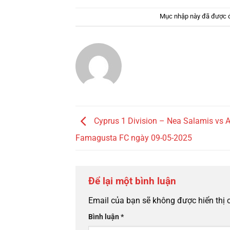
Mục nhập này đã được 
Cyprus 1 Division – Nea Salamis vs A
Famagusta FC ngày 09-05-2025
Để lại một bình luận
Email của bạn sẽ không được hiển thị 
Bình luận
*