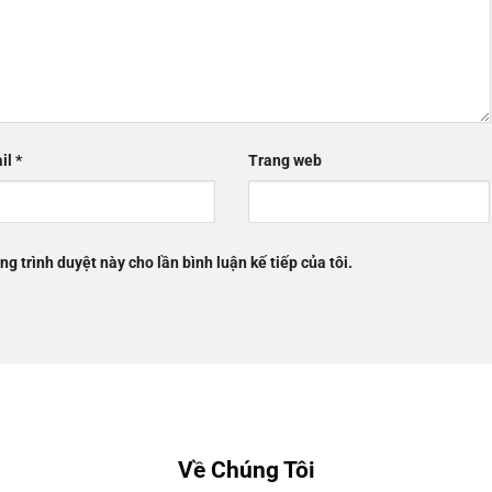
il
*
Trang web
ng trình duyệt này cho lần bình luận kế tiếp của tôi.
Về Chúng Tôi