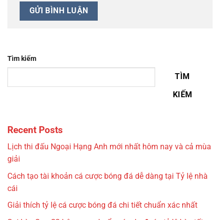
Tìm kiếm
TÌM
KIẾM
Recent Posts
Lịch thi đấu Ngoại Hạng Anh mới nhất hôm nay và cả mùa
giải
Cách tạo tài khoản cá cược bóng đá dễ dàng tại Tỷ lệ nhà
cái
Giải thích tỷ lệ cá cược bóng đá chi tiết chuẩn xác nhất