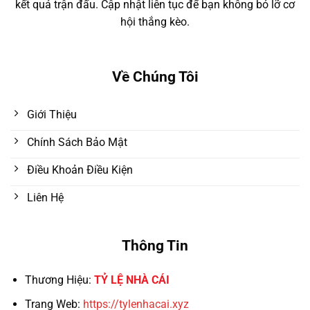
kết quả trận đấu. Cập nhật liên tục để bạn không bỏ lỡ cơ
hội thắng kèo.
Về Chúng Tôi
Giới Thiệu
Chính Sách Bảo Mật
Điều Khoản Điều Kiện
Liên Hệ
Thông Tin
Thương Hiệu:
TỶ LỆ NHÀ CÁI
Trang Web:
https://tylenhacai.xyz