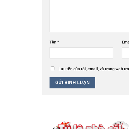
Tên
*
Ema
Lưu tên của tôi, email, và trang web tro