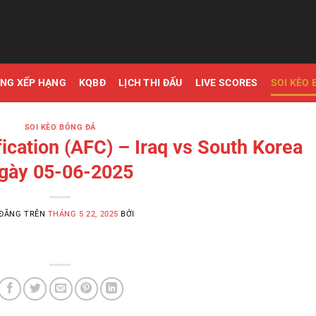
NG XẾP HẠNG
KQBĐ
LỊCH THI ĐẤU
LIVE SCORES
SOI KÈO 
SOI KÈO BÓNG ĐÁ
ication (AFC) – Iraq vs South Korea
gày 05-06-2025
 ĐĂNG TRÊN
THÁNG 5 22, 2025
BỞI