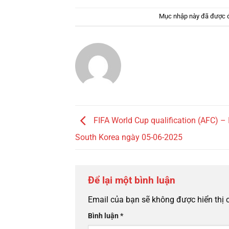
Mục nhập này đã được 
FIFA World Cup qualification (AFC) – 
South Korea ngày 05-06-2025
Để lại một bình luận
Email của bạn sẽ không được hiển thị 
Bình luận
*