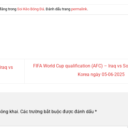
đăng trong
Soi Kèo Bóng Đá
. Đánh dấu trang
permalink
.
FIFA World Cup qualification (AFC) – Iraq vs S
Iraq vs
Korea ngày 05-06-2025
công khai.
Các trường bắt buộc được đánh dấu
*