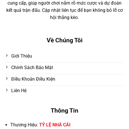
cung cấp, giúp người chơi nắm rõ mức cược và dự đoán
kết quả trận đấu. Cập nhật liên tục để bạn không bỏ lỡ cơ
hội thắng kèo.
Về Chúng Tôi
Giới Thiệu
Chính Sách Bảo Mật
Điều Khoản Điều Kiện
Liên Hệ
Thông Tin
Thương Hiệu:
TỶ LỆ NHÀ CÁI