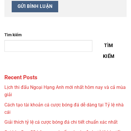
Tìm kiếm
TÌM
KIẾM
Recent Posts
Lịch thi đấu Ngoại Hạng Anh mới nhất hôm nay và cả mùa
giải
Cách tạo tài khoản cá cược bóng đá dễ dàng tại Tỷ lệ nhà
cái
Giải thích tỷ lệ cá cược bóng đá chi tiết chuẩn xác nhất