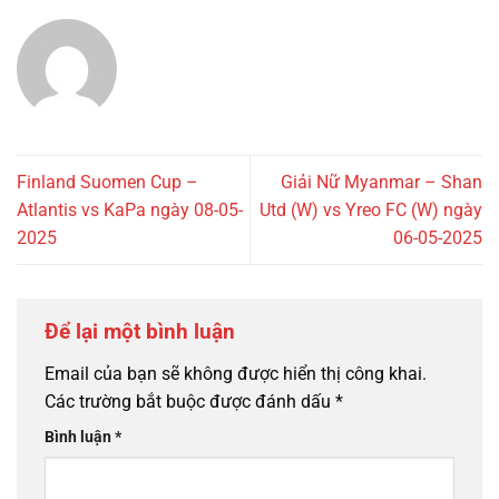
Finland Suomen Cup –
Giải Nữ Myanmar – Shan
Atlantis vs KaPa ngày 08-05-
Utd (W) vs Yreo FC (W) ngày
2025
06-05-2025
Để lại một bình luận
Email của bạn sẽ không được hiển thị công khai.
Các trường bắt buộc được đánh dấu
*
Bình luận
*