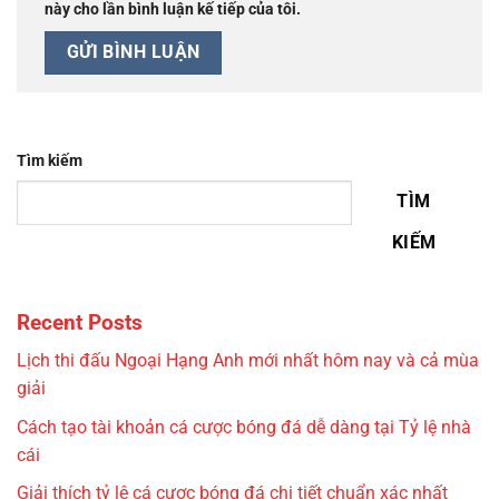
này cho lần bình luận kế tiếp của tôi.
Tìm kiếm
TÌM
KIẾM
Recent Posts
Lịch thi đấu Ngoại Hạng Anh mới nhất hôm nay và cả mùa
giải
Cách tạo tài khoản cá cược bóng đá dễ dàng tại Tỷ lệ nhà
cái
Giải thích tỷ lệ cá cược bóng đá chi tiết chuẩn xác nhất