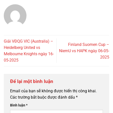
Giải VĐQG VIC (Australia) –
Finland Suomen Cup –
Heidelberg United vs
NiemU vs HAPK ngày 06-05-
Melbourne Knights ngày 16-
2025
05-2025
Để lại một bình luận
Email của bạn sẽ không được hiển thị công khai.
Các trường bắt buộc được đánh dấu
*
Bình luận
*