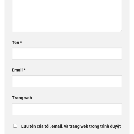
Tên
*
Email
*
Trang web
Lưu tên của tôi, email, và trang web trong trình duyệt