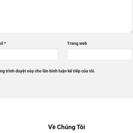
il
*
Trang web
ng trình duyệt này cho lần bình luận kế tiếp của tôi.
Về Chúng Tôi