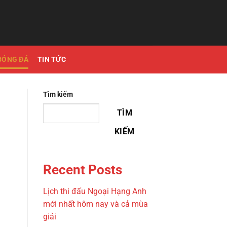
BÓNG ĐÁ
TIN TỨC
Tìm kiếm
TÌM
KIẾM
Recent Posts
Lịch thi đấu Ngoại Hạng Anh
mới nhất hôm nay và cả mùa
giải