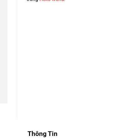
Thông Tin