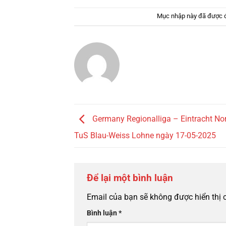
Mục nhập này đã được 
Germany Regionalliga – Eintracht Nor
TuS Blau-Weiss Lohne ngày 17-05-2025
Để lại một bình luận
Email của bạn sẽ không được hiển thị 
Bình luận
*