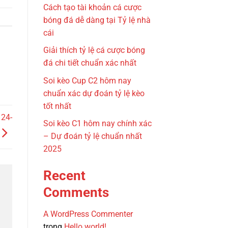
Cách tạo tài khoản cá cược
bóng đá dễ dàng tại Tỷ lệ nhà
cái
Giải thích tỷ lệ cá cược bóng
đá chi tiết chuẩn xác nhất
Soi kèo Cup C2 hôm nay
chuẩn xác dự đoán tỷ lệ kèo
tốt nhất
 24-
Soi kèo C1 hôm nay chính xác
– Dự đoán tỷ lệ chuẩn nhất
2025
Recent
Comments
A WordPress Commenter
trong
Hello world!