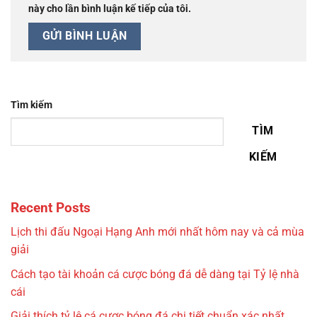
này cho lần bình luận kế tiếp của tôi.
Tìm kiếm
TÌM
KIẾM
Recent Posts
Lịch thi đấu Ngoại Hạng Anh mới nhất hôm nay và cả mùa
giải
Cách tạo tài khoản cá cược bóng đá dễ dàng tại Tỷ lệ nhà
cái
Giải thích tỷ lệ cá cược bóng đá chi tiết chuẩn xác nhất