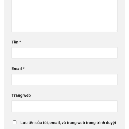
Tên
*
Email
*
Trang web
Lưu tên của tôi, email, và trang web trong trình duyệt