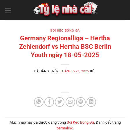
Chuyển
đến
nội
dung
SOI KÈO BÓNG ĐÁ
Germany Regionalliga – Hertha
Zehlendorf vs Hertha BSC Berlin
Youth ngày 18-05-2025
ĐÃ ĐĂNG TRÊN
THÁNG 5 21, 2025
BỞI
Mục nhập này đã được đăng trong
Soi Kèo Bóng Đá
. Đánh dấu trang
permalink
.