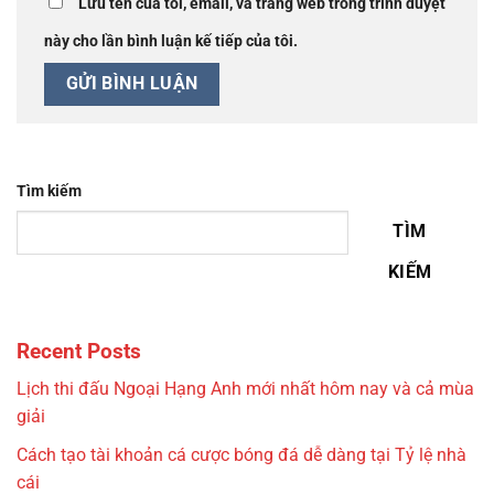
Lưu tên của tôi, email, và trang web trong trình duyệt
này cho lần bình luận kế tiếp của tôi.
Tìm kiếm
TÌM
KIẾM
Recent Posts
Lịch thi đấu Ngoại Hạng Anh mới nhất hôm nay và cả mùa
giải
Cách tạo tài khoản cá cược bóng đá dễ dàng tại Tỷ lệ nhà
cái