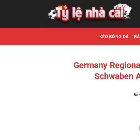
Chuyển
đến
nội
dung
KÈO BÓNG ĐÁ
BẢ
Germany Regional
Schwaben A
ĐÃ