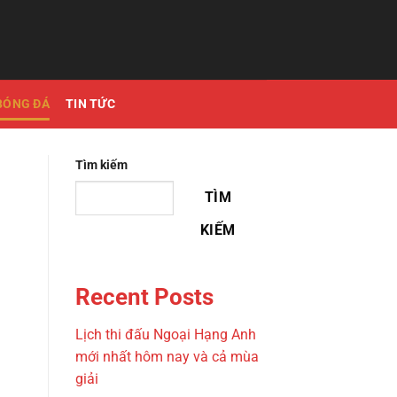
BÓNG ĐÁ
TIN TỨC
Tìm kiếm
TÌM
KIẾM
Recent Posts
Lịch thi đấu Ngoại Hạng Anh
mới nhất hôm nay và cả mùa
giải