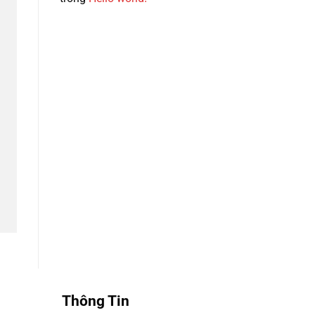
Thông Tin