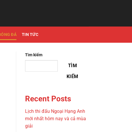
BÓNG ĐÁ
TIN TỨC
Tìm kiếm
TÌM
KIẾM
Recent Posts
Lịch thi đấu Ngoại Hạng Anh
mới nhất hôm nay và cả mùa
giải