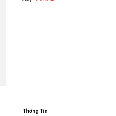
Thông Tin