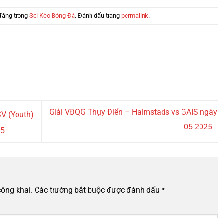
đăng trong
Soi Kèo Bóng Đá
. Đánh dấu trang
permalink
.
Giải VĐQG Thụy Điển – Halmstads vs GAIS ngày
V (Youth)
05-2025
25
công khai.
Các trường bắt buộc được đánh dấu
*