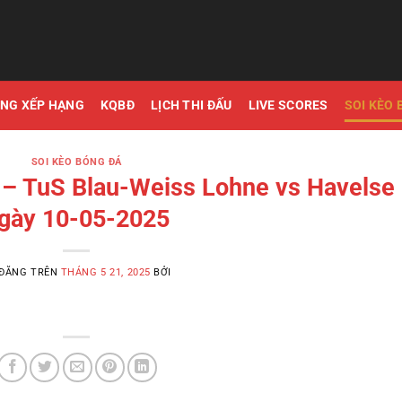
NG XẾP HẠNG
KQBĐ
LỊCH THI ĐẤU
LIVE SCORES
SOI KÈO 
SOI KÈO BÓNG ĐÁ
 – TuS Blau-Weiss Lohne vs Havelse
gày 10-05-2025
 ĐĂNG TRÊN
THÁNG 5 21, 2025
BỞI