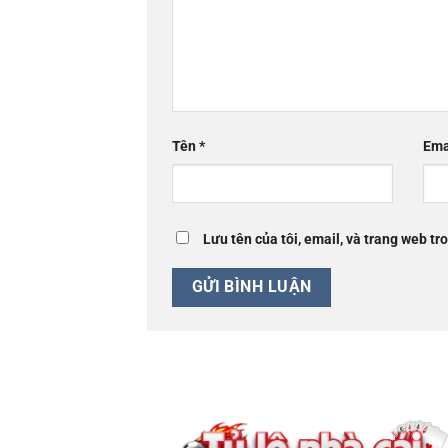
Tên
*
Ema
Lưu tên của tôi, email, và trang web tro