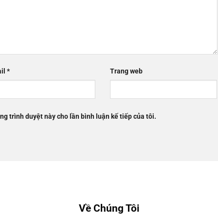
il
*
Trang web
ng trình duyệt này cho lần bình luận kế tiếp của tôi.
Về Chúng Tôi