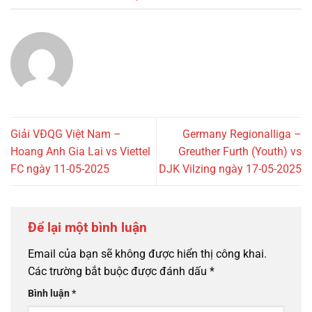
Giải VĐQG Việt Nam –
Germany Regionalliga –
Hoang Anh Gia Lai vs Viettel
Greuther Furth (Youth) vs
FC ngày 11-05-2025
DJK Vilzing ngày 17-05-2025
Để lại một bình luận
Email của bạn sẽ không được hiển thị công khai.
Các trường bắt buộc được đánh dấu
*
Bình luận
*