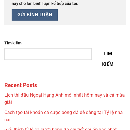
này cho lần bình luận kế tiếp của tôi.
Tìm kiếm
TÌM
KIẾM
Recent Posts
Lịch thi đấu Ngoại Hạng Anh mới nhất hôm nay và cả mùa
giải
Cách tạo tài khoản cá cược bóng đá dễ dàng tại Tỷ lệ nhà
cái
Giải thích tỷ lệ cá cược bóng đá chi tiết chuẩn xác nhất