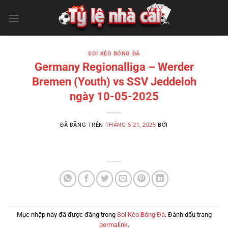
Chuyển
đến
nội
dung
SOI KÈO BÓNG ĐÁ
Germany Regionalliga – Werder
Bremen (Youth) vs SSV Jeddeloh
ngày 10-05-2025
ĐÃ ĐĂNG TRÊN
THÁNG 5 21, 2025
BỞI
Mục nhập này đã được đăng trong
Soi Kèo Bóng Đá
. Đánh dấu trang
permalink
.