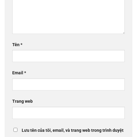
Tên
*
Email
*
Trang web
Lưu tên của tôi, email, và trang web trong trình duyệt