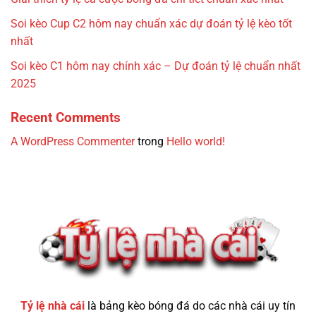
Soi kèo Cup C2 hôm nay chuẩn xác dự đoán tỷ lệ kèo tốt
nhất
Soi kèo C1 hôm nay chính xác – Dự đoán tỷ lệ chuẩn nhất
2025
Recent Comments
A WordPress Commenter
trong
Hello world!
Tỷ lệ nhà cái
là bảng kèo bóng đá do các nhà cái uy tín