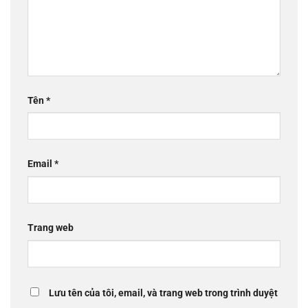
Tên
*
Email
*
Trang web
Lưu tên của tôi, email, và trang web trong trình duyệt