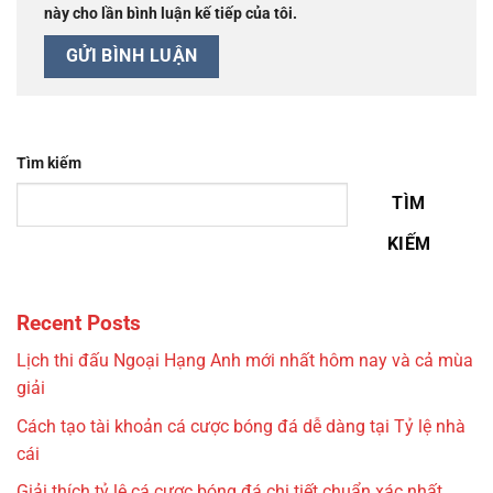
này cho lần bình luận kế tiếp của tôi.
Tìm kiếm
TÌM
KIẾM
Recent Posts
Lịch thi đấu Ngoại Hạng Anh mới nhất hôm nay và cả mùa
giải
Cách tạo tài khoản cá cược bóng đá dễ dàng tại Tỷ lệ nhà
cái
Giải thích tỷ lệ cá cược bóng đá chi tiết chuẩn xác nhất