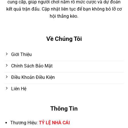
cung cấp, giúp người chơi nắm rõ mức cược và dự đoán
kết quả trận đấu. Cập nhật liên tục để bạn không bỏ lỡ cơ
hội thắng kèo.
Về Chúng Tôi
Giới Thiệu
Chính Sách Bảo Mật
Điều Khoản Điều Kiện
Liên Hệ
Thông Tin
Thương Hiệu:
TỶ LỆ NHÀ CÁI