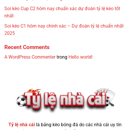
Soi kèo Cup C2 hôm nay chuẩn xác dự đoán tỷ lệ kèo tốt
nhất
Soi kèo C1 hôm nay chính xác – Dự đoán tỷ lệ chuẩn nhất
2025
Recent Comments
A WordPress Commenter
trong
Hello world!
Tỷ lệ nhà cái
là bảng kèo bóng đá do các nhà cái uy tín