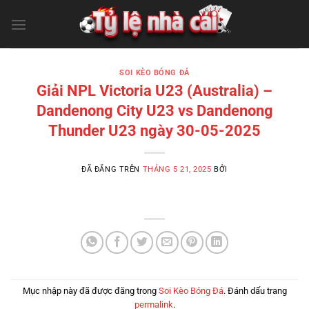
Chuyển
đến
nội
dung
SOI KÈO BÓNG ĐÁ
Giải NPL Victoria U23 (Australia) –
Dandenong City U23 vs Dandenong
Thunder U23 ngày 30-05-2025
ĐÃ ĐĂNG TRÊN
THÁNG 5 21, 2025
BỞI
Mục nhập này đã được đăng trong
Soi Kèo Bóng Đá
. Đánh dấu trang
permalink
.