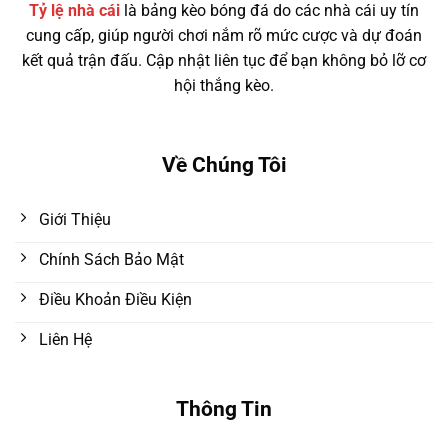
Tỷ lệ nhà cái
là bảng kèo bóng đá do các nhà cái uy tín
cung cấp, giúp người chơi nắm rõ mức cược và dự đoán
kết quả trận đấu. Cập nhật liên tục để bạn không bỏ lỡ cơ
hội thắng kèo.
Về Chúng Tôi
Giới Thiệu
Chính Sách Bảo Mật
Điều Khoản Điều Kiện
Liên Hệ
Thông Tin