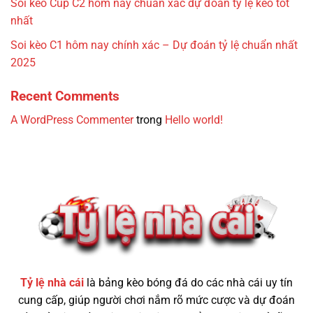
Soi kèo Cup C2 hôm nay chuẩn xác dự đoán tỷ lệ kèo tốt
nhất
Soi kèo C1 hôm nay chính xác – Dự đoán tỷ lệ chuẩn nhất
2025
Recent Comments
A WordPress Commenter
trong
Hello world!
Tỷ lệ nhà cái
là bảng kèo bóng đá do các nhà cái uy tín
cung cấp, giúp người chơi nắm rõ mức cược và dự đoán