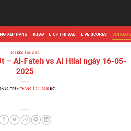
NG XẾP HẠNG
KQBĐ
LỊCH THI ĐẤU
LIVE SCORES
SOI KÈO 
SOI KÈO BÓNG ĐÁ
 – Al-Fateh vs Al Hilal ngày 16-05-
2025
 ĐĂNG TRÊN
THÁNG 5 21, 2025
BỞI