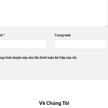
il
*
Trang web
ng trình duyệt này cho lần bình luận kế tiếp của tôi.
Về Chúng Tôi