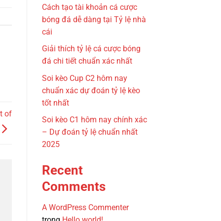
Cách tạo tài khoản cá cược
bóng đá dễ dàng tại Tỷ lệ nhà
cái
Giải thích tỷ lệ cá cược bóng
đá chi tiết chuẩn xác nhất
Soi kèo Cup C2 hôm nay
chuẩn xác dự đoán tỷ lệ kèo
tốt nhất
t of
Soi kèo C1 hôm nay chính xác
– Dự đoán tỷ lệ chuẩn nhất
2025
Recent
Comments
A WordPress Commenter
trong
Hello world!