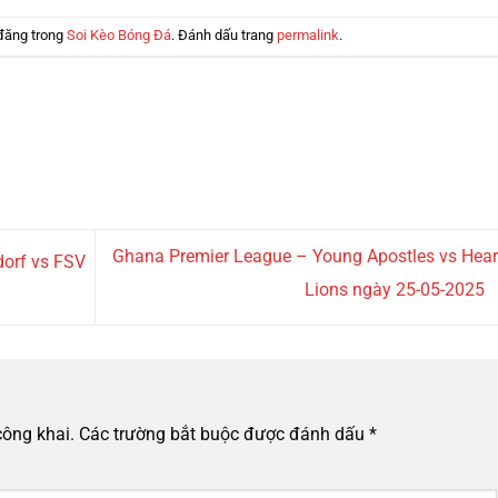
đăng trong
Soi Kèo Bóng Đá
. Đánh dấu trang
permalink
.
Ghana Premier League – Young Apostles vs Hear
dorf vs FSV
Lions ngày 25-05-2025
công khai.
Các trường bắt buộc được đánh dấu
*