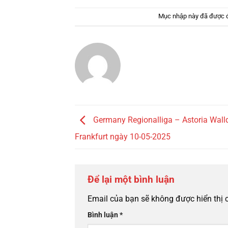
Mục nhập này đã được 
Germany Regionalliga – Astoria Wall
Frankfurt ngày 10-05-2025
Để lại một bình luận
Email của bạn sẽ không được hiển thị 
Bình luận
*