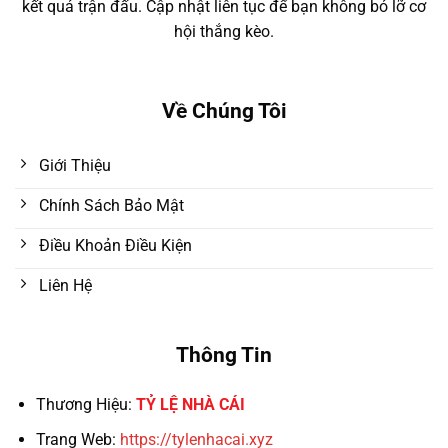
kết quả trận đấu. Cập nhật liên tục để bạn không bỏ lỡ cơ
hội thắng kèo.
Về Chúng Tôi
Giới Thiệu
Chính Sách Bảo Mật
Điều Khoản Điều Kiện
Liên Hệ
Thông Tin
Thương Hiệu:
TỶ LỆ NHÀ CÁI
Trang Web:
https://tylenhacai.xyz