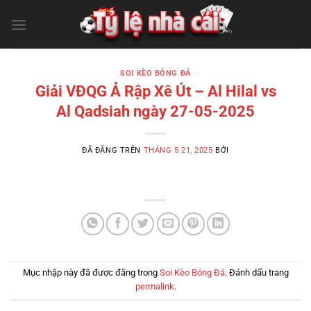
Chuyển
đến
nội
dung
SOI KÈO BÓNG ĐÁ
Giải VĐQG Ả Rập Xê Út – Al Hilal vs
Al Qadsiah ngày 27-05-2025
ĐÃ ĐĂNG TRÊN
THÁNG 5 21, 2025
BỞI
Mục nhập này đã được đăng trong
Soi Kèo Bóng Đá
. Đánh dấu trang
permalink
.