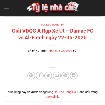
Chuyển
đến
nội
dung
SOI KÈO BÓNG ĐÁ
Giải VĐQG Ả Rập Xê Út – Damac FC
vs Al-Fateh ngày 22-05-2025
ĐÃ ĐĂNG TRÊN
THÁNG 5 21, 2025
BỞI
Mục nhập này đã được đăng trong
Soi Kèo Bóng Đá
. Đánh dấu trang
permalink
.