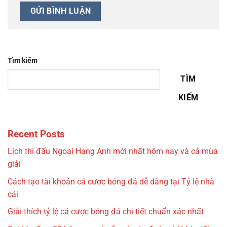
Tìm kiếm
TÌM
KIẾM
Recent Posts
Lịch thi đấu Ngoại Hạng Anh mới nhất hôm nay và cả mùa
giải
Cách tạo tài khoản cá cược bóng đá dễ dàng tại Tỷ lệ nhà
cái
Giải thích tỷ lệ cá cược bóng đá chi tiết chuẩn xác nhất