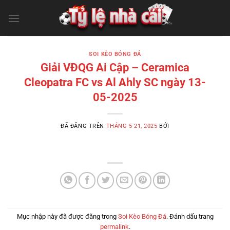
Chuyển
đến
nội
dung
SOI KÈO BÓNG ĐÁ
Giải VĐQG Ai Cập – Ceramica
Cleopatra FC vs Al Ahly SC ngày 13-
05-2025
ĐÃ ĐĂNG TRÊN
THÁNG 5 21, 2025
BỞI
Mục nhập này đã được đăng trong
Soi Kèo Bóng Đá
. Đánh dấu trang
permalink
.