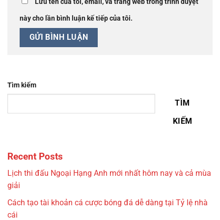
Lưu tên của tôi, email, và trang web trong trình duyệt
này cho lần bình luận kế tiếp của tôi.
Tìm kiếm
TÌM
KIẾM
Recent Posts
Lịch thi đấu Ngoại Hạng Anh mới nhất hôm nay và cả mùa
giải
Cách tạo tài khoản cá cược bóng đá dễ dàng tại Tỷ lệ nhà
cái