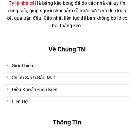
Tỷ lệ nhà cái
là bảng kèo bóng đá do các nhà cái uy tín
cung cấp, giúp người chơi nắm rõ mức cược và dự đoán
kết quả trận đấu. Cập nhật liên tục để bạn không bỏ lỡ cơ
hội thắng kèo.
Về Chúng Tôi
Giới Thiệu
Chính Sách Bảo Mật
Điều Khoản Điều Kiện
Liên Hệ
Thông Tin