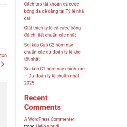
Cách tạo tài khoản cá cược
bóng đá dễ dàng tại Tỷ lệ nhà
cái
Giải thích tỷ lệ cá cược bóng
đá chi tiết chuẩn xác nhất
Soi kèo Cup C2 hôm nay
chuẩn xác dự đoán tỷ lệ kèo
rton
tốt nhất
Soi kèo C1 hôm nay chính xác
– Dự đoán tỷ lệ chuẩn nhất
2025
Recent
Comments
A WordPress Commenter
trong
Hello world!