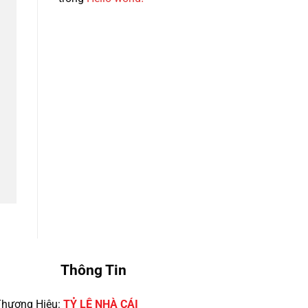
Thông Tin
Thương Hiệu:
TỶ LỆ NHÀ CÁI