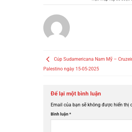
Cúp Sudamericana Nam Mỹ – Cruzeir
Palestino ngày 15-05-2025
Để lại một bình luận
Email của bạn sẽ không được hiển thị 
Bình luận
*