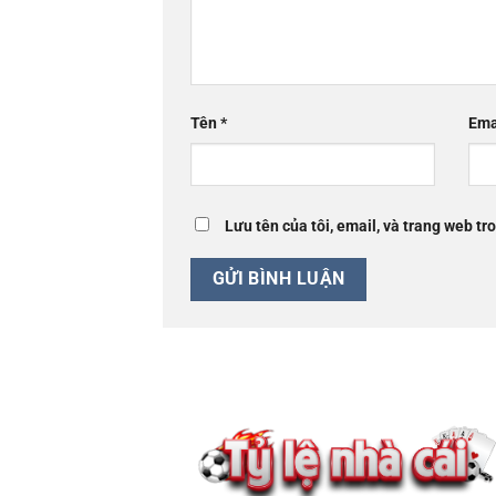
Tên
*
Ema
Lưu tên của tôi, email, và trang web tro