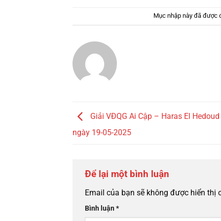
Mục nhập này đã được 
Giải VĐQG Ai Cập – Haras El Hedoud
ngày 19-05-2025
Để lại một bình luận
Email của bạn sẽ không được hiển thị 
Bình luận
*