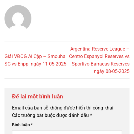
Argentina Reserve League –
Giải VĐQG Ai Cập – Smouha
Centro Espanyol Reserves vs
SC vs Enppi ngày 11-05-2025
Sportivo Barracas Reserves
ngày 08-05-2025
Để lại một bình luận
Email của bạn sẽ không được hiển thị công khai.
Các trường bắt buộc được đánh dấu
*
Bình luận
*