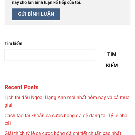
này cho lần bình luận kế tiếp của tôi.
Tìm kiếm
TÌM
KIẾM
Recent Posts
Lịch thi đấu Ngoại Hạng Anh mới nhất hôm nay và cả mùa
giải
Cách tạo tài khoản cá cược bóng đá dễ dàng tại Tỷ lệ nhà
cái
Giải thích tỷ lệ cá cược bóng đá chi tiết chuẩn xác nhất