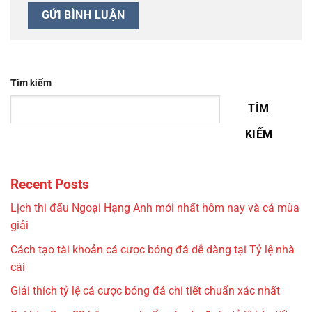
Tìm kiếm
TÌM
KIẾM
Recent Posts
Lịch thi đấu Ngoại Hạng Anh mới nhất hôm nay và cả mùa
giải
Cách tạo tài khoản cá cược bóng đá dễ dàng tại Tỷ lệ nhà
cái
Giải thích tỷ lệ cá cược bóng đá chi tiết chuẩn xác nhất