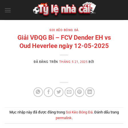
Chuyển
đến
nội
dung
SOI KÈO BÓNG ĐÁ
Giải VĐQG Bỉ – FCV Dender EH vs
Oud Heverlee ngày 12-05-2025
ĐÃ ĐĂNG TRÊN
THÁNG 5 21, 2025
BỞI
Mục nhập này đã được đăng trong
Soi Kèo Bóng Đá
. Đánh dấu trang
permalink
.