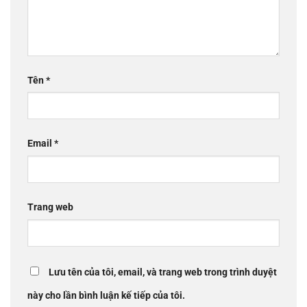
Tên
*
Email
*
Trang web
Lưu tên của tôi, email, và trang web trong trình duyệt
này cho lần bình luận kế tiếp của tôi.