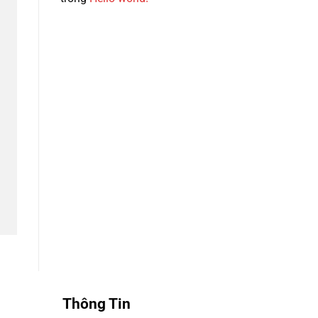
Thông Tin