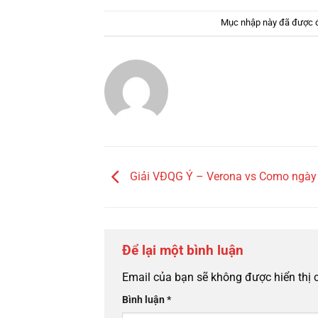
Mục nhập này đã được 
Giải VĐQG Ý – Verona vs Como ngày
Để lại một bình luận
Email của bạn sẽ không được hiển thị 
Bình luận
*