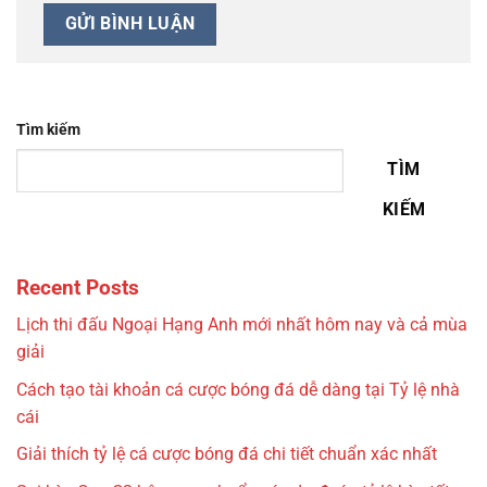
Tìm kiếm
TÌM
KIẾM
Recent Posts
Lịch thi đấu Ngoại Hạng Anh mới nhất hôm nay và cả mùa
giải
Cách tạo tài khoản cá cược bóng đá dễ dàng tại Tỷ lệ nhà
cái
Giải thích tỷ lệ cá cược bóng đá chi tiết chuẩn xác nhất