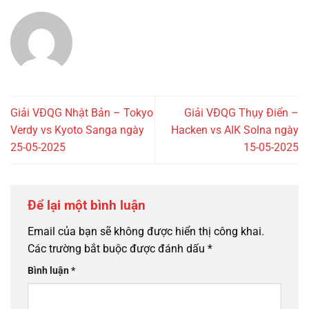
Giải VĐQG Nhật Bản – Tokyo
Giải VĐQG Thụy Điển –
Verdy vs Kyoto Sanga ngày
Hacken vs AIK Solna ngày
25-05-2025
15-05-2025
Để lại một bình luận
Email của bạn sẽ không được hiển thị công khai.
Các trường bắt buộc được đánh dấu
*
Bình luận
*