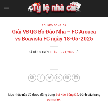
Chuyển
đến
nội
dung
SOI KÈO BÓNG ĐÁ
Giải VĐQG Bồ Đào Nha – FC Arouca
vs Boavista FC ngày 18-05-2025
ĐÃ ĐĂNG TRÊN
THÁNG 5 21, 2025
BỞI
Mục nhập này đã được đăng trong
Soi Kèo Bóng Đá
. Đánh dấu trang
permalink
.