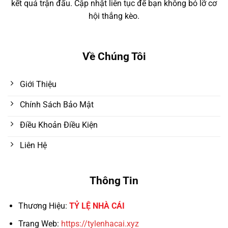
kết quả trận đấu. Cập nhật liên tục để bạn không bỏ lỡ cơ
hội thắng kèo.
Về Chúng Tôi
Giới Thiệu
Chính Sách Bảo Mật
Điều Khoản Điều Kiện
Liên Hệ
Thông Tin
Thương Hiệu:
TỶ LỆ NHÀ CÁI
Trang Web:
https://tylenhacai.xyz