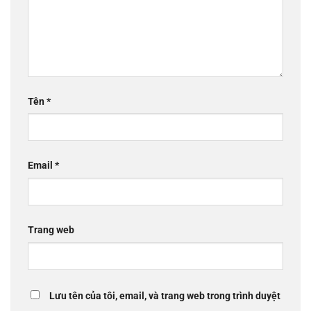
Tên
*
Email
*
Trang web
Lưu tên của tôi, email, và trang web trong trình duyệt