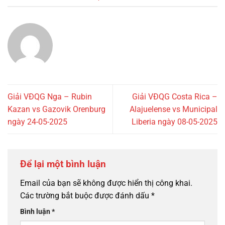
Giải VĐQG Nga – Rubin
Giải VĐQG Costa Rica –
Kazan vs Gazovik Orenburg
Alajuelense vs Municipal
ngày 24-05-2025
Liberia ngày 08-05-2025
Để lại một bình luận
Email của bạn sẽ không được hiển thị công khai.
Các trường bắt buộc được đánh dấu
*
Bình luận
*