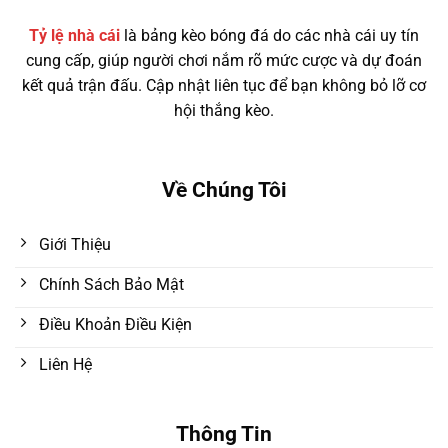
Tỷ lệ nhà cái
là bảng kèo bóng đá do các nhà cái uy tín
cung cấp, giúp người chơi nắm rõ mức cược và dự đoán
kết quả trận đấu. Cập nhật liên tục để bạn không bỏ lỡ cơ
hội thắng kèo.
Về Chúng Tôi
Giới Thiệu
Chính Sách Bảo Mật
Điều Khoản Điều Kiện
Liên Hệ
Thông Tin