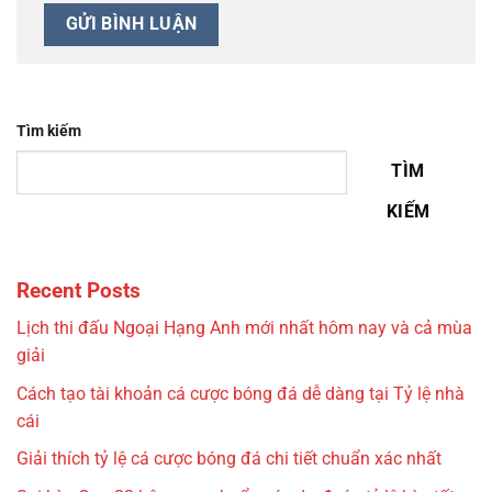
Tìm kiếm
TÌM
KIẾM
Recent Posts
Lịch thi đấu Ngoại Hạng Anh mới nhất hôm nay và cả mùa
giải
Cách tạo tài khoản cá cược bóng đá dễ dàng tại Tỷ lệ nhà
cái
Giải thích tỷ lệ cá cược bóng đá chi tiết chuẩn xác nhất