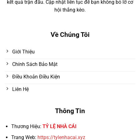
kết quả trận đấu. Cập nhật liên tục để bạn không bỏ lỡ cơ
hội thắng kèo.
Về Chúng Tôi
Giới Thiệu
Chính Sách Bảo Mật
Điều Khoản Điều Kiện
Liên Hệ
Thông Tin
Thương Hiệu:
TỶ LỆ NHÀ CÁI
Trang Web:
https://tylenhacai.xyz