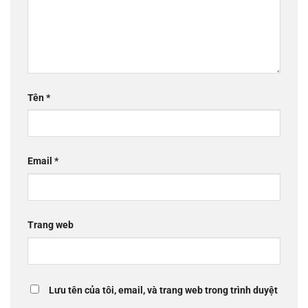
Tên
*
Email
*
Trang web
Lưu tên của tôi, email, và trang web trong trình duyệt