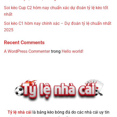
Soi kèo Cup C2 hôm nay chuẩn xác dự đoán tỷ lệ kèo tốt
nhất
Soi kèo C1 hôm nay chính xác – Dự đoán tỷ lệ chuẩn nhất
2025
Recent Comments
A WordPress Commenter
trong
Hello world!
Tỷ lệ nhà cái
là bảng kèo bóng đá do các nhà cái uy tín