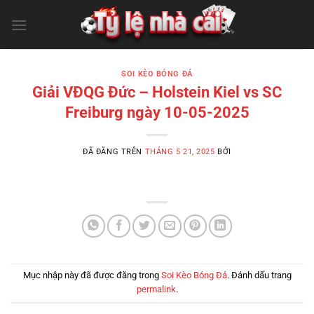
Chuyển
đến
nội
dung
SOI KÈO BÓNG ĐÁ
Giải VĐQG Đức – Holstein Kiel vs SC
Freiburg ngày 10-05-2025
ĐÃ ĐĂNG TRÊN
THÁNG 5 21, 2025
BỞI
Mục nhập này đã được đăng trong
Soi Kèo Bóng Đá
. Đánh dấu trang
permalink
.