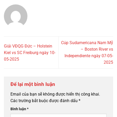
Cúp Sudamericana Nam Mỹ
Giải VĐQG Đức – Holstein
– Boston River vs
Kiel vs SC Freiburg ngày 10-
Independiente ngày 07-05-
05-2025
2025
Để lại một bình luận
Email của bạn sẽ không được hiển thị công khai.
Các trường bắt buộc được đánh dấu
*
Bình luận
*