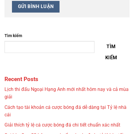
Tìm kiếm
TÌM
KIẾM
Recent Posts
Lịch thi đấu Ngoại Hạng Anh mới nhất hôm nay và cả mùa
giải
Cách tạo tài khoản cá cược bóng đá dễ dàng tại Tỷ lệ nhà
cái
Giải thích tỷ lệ cá cược bóng đá chi tiết chuẩn xác nhất