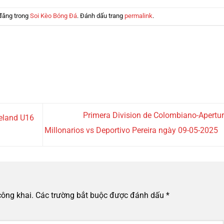
đăng trong
Soi Kèo Bóng Đá
. Đánh dấu trang
permalink
.
Primera Division de Colombiano-Apertu
eland U16
Millonarios vs Deportivo Pereira ngày 09-05-2025
công khai.
Các trường bắt buộc được đánh dấu
*