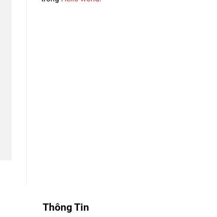
Thông Tin