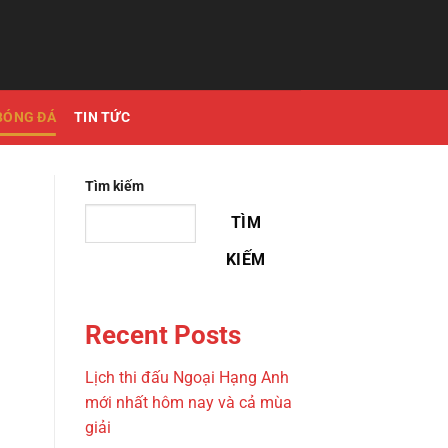
BÓNG ĐÁ
TIN TỨC
Tìm kiếm
TÌM
KIẾM
Recent Posts
Lịch thi đấu Ngoại Hạng Anh
mới nhất hôm nay và cả mùa
giải