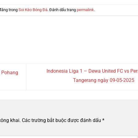
đăng trong
Soi Kèo Bóng Đá
. Đánh dấu trang
permalink
.
Indonesia Liga 1 – Dewa United FC vs Per
s Pohang
Tangerang ngày 09-05-2025
công khai.
Các trường bắt buộc được đánh dấu
*