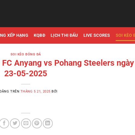
NG XẾP HẠNG
KQBĐ
LỊCH THI ĐẤU
LIVE SCORES
SOI KÈO 
SOI KÈO BÓNG ĐÁ
 FC Anyang vs Pohang Steelers ngày
23-05-2025
 ĐĂNG TRÊN
THÁNG 5 21, 2025
BỞI