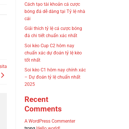
Cách tạo tài khoản cá cược
bóng đá dễ dàng tại Tỷ lệ nhà
cái
Giải thích tỷ lệ cá cược bóng
đá chi tiết chuẩn xác nhất
Soi kèo Cup C2 hôm nay
chuẩn xác dự đoán tỷ lệ kèo
tốt nhất
sita
Soi kèo C1 hôm nay chính xác
– Dự đoán tỷ lệ chuẩn nhất
2025
Recent
Comments
A WordPress Commenter
trong
Hello world!