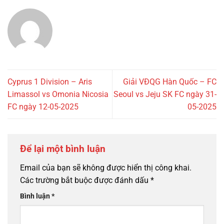
Cyprus 1 Division – Aris
Giải VĐQG Hàn Quốc – FC
Limassol vs Omonia Nicosia
Seoul vs Jeju SK FC ngày 31-
FC ngày 12-05-2025
05-2025
Để lại một bình luận
Email của bạn sẽ không được hiển thị công khai.
Các trường bắt buộc được đánh dấu
*
Bình luận
*