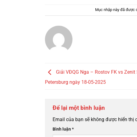
Mục nhập này đã được 
Giải VĐQG Nga – Rostov FK vs Zenit 
Petersburg ngày 18-05-2025
Để lại một bình luận
Email của bạn sẽ không được hiển thị 
Bình luận
*