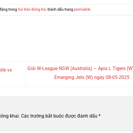
đăng trong
Soi Kèo Bóng Đá
. Đánh dấu trang
permalink
.
Giải W-League NSW (Australia) – Apia L Tigers (W
tle vs
Emerging Jets (W) ngày 08-05-2025
công khai.
Các trường bắt buộc được đánh dấu
*