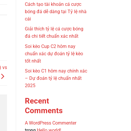
Cách tạo tài khoản cá cược
bóng đá dễ dàng tại Tỷ lệ nhà
cái
Giải thích tỷ lệ cá cược bóng
đá chi tiết chuẩn xác nhất
Soi kèo Cup C2 hôm nay
chuẩn xác dự đoán tỷ lệ kèo
tốt nhất
) vs
Soi kèo C1 hôm nay chính xác
– Dự đoán tỷ lệ chuẩn nhất
2025
Recent
Comments
A WordPress Commenter
trong
Hello world!