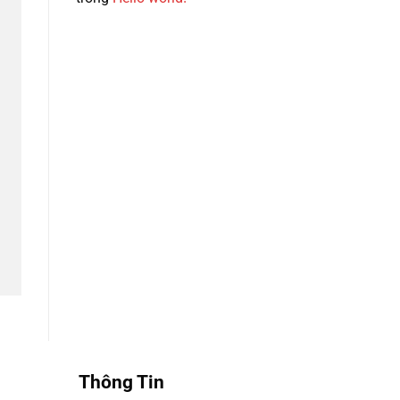
Thông Tin