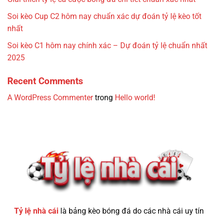
Soi kèo Cup C2 hôm nay chuẩn xác dự đoán tỷ lệ kèo tốt
nhất
Soi kèo C1 hôm nay chính xác – Dự đoán tỷ lệ chuẩn nhất
2025
Recent Comments
A WordPress Commenter
trong
Hello world!
Tỷ lệ nhà cái
là bảng kèo bóng đá do các nhà cái uy tín