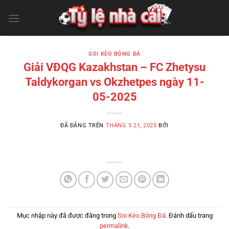
Chuyển
đến
nội
dung
SOI KÈO BÓNG ĐÁ
Giải VĐQG Kazakhstan – FC Zhetysu
Taldykorgan vs Okzhetpes ngày 11-
05-2025
ĐÃ ĐĂNG TRÊN
THÁNG 5 21, 2025
BỞI
Mục nhập này đã được đăng trong
Soi Kèo Bóng Đá
. Đánh dấu trang
permalink
.