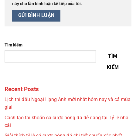
này cho lần bình luận kế tiếp của tôi.
Tìm kiếm
TÌM
KIẾM
Recent Posts
Lịch thi đấu Ngoại Hạng Anh mới nhất hôm nay và cả mùa
giải
Cách tạo tài khoản cá cược bóng đá dễ dàng tại Tỷ lệ nhà
cái
Giải thích tỷ lệ cá cược bóng đá chi tiết chuẩn xác nhất