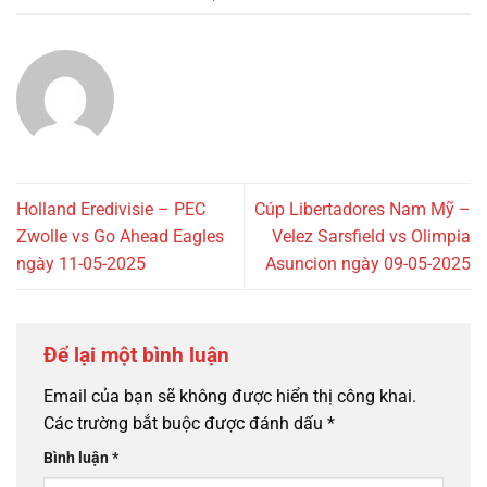
Holland Eredivisie – PEC
Cúp Libertadores Nam Mỹ –
Zwolle vs Go Ahead Eagles
Velez Sarsfield vs Olimpia
ngày 11-05-2025
Asuncion ngày 09-05-2025
Để lại một bình luận
Email của bạn sẽ không được hiển thị công khai.
Các trường bắt buộc được đánh dấu
*
Bình luận
*