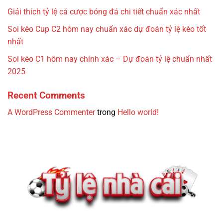
Giải thích tỷ lệ cá cược bóng đá chi tiết chuẩn xác nhất
Soi kèo Cup C2 hôm nay chuẩn xác dự đoán tỷ lệ kèo tốt
nhất
Soi kèo C1 hôm nay chính xác – Dự đoán tỷ lệ chuẩn nhất
2025
Recent Comments
A WordPress Commenter
trong
Hello world!