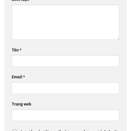
Tên
*
Email
*
Trang web