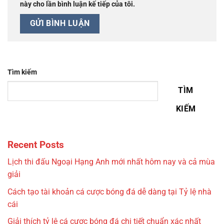
này cho lần bình luận kế tiếp của tôi.
Tìm kiếm
TÌM
KIẾM
Recent Posts
Lịch thi đấu Ngoại Hạng Anh mới nhất hôm nay và cả mùa
giải
Cách tạo tài khoản cá cược bóng đá dễ dàng tại Tỷ lệ nhà
cái
Giải thích tỷ lệ cá cược bóng đá chi tiết chuẩn xác nhất