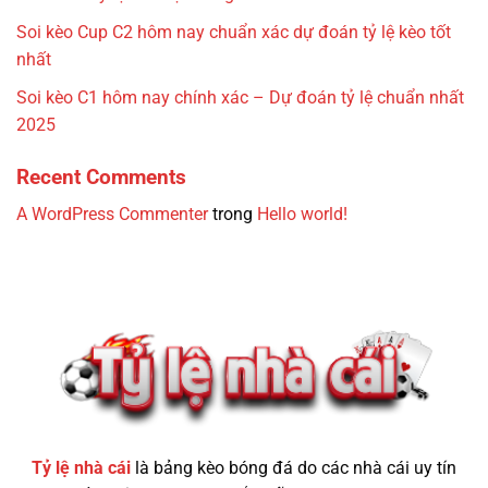
Soi kèo Cup C2 hôm nay chuẩn xác dự đoán tỷ lệ kèo tốt
nhất
Soi kèo C1 hôm nay chính xác – Dự đoán tỷ lệ chuẩn nhất
2025
Recent Comments
A WordPress Commenter
trong
Hello world!
Tỷ lệ nhà cái
là bảng kèo bóng đá do các nhà cái uy tín