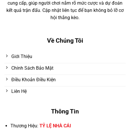
cung cấp, giúp người chơi nắm rõ mức cược và dự đoán
kết quả trận đấu. Cập nhật liên tục để bạn không bỏ lỡ cơ
hội thắng kèo.
Về Chúng Tôi
Giới Thiệu
Chính Sách Bảo Mật
Điều Khoản Điều Kiện
Liên Hệ
Thông Tin
Thương Hiệu:
TỶ LỆ NHÀ CÁI