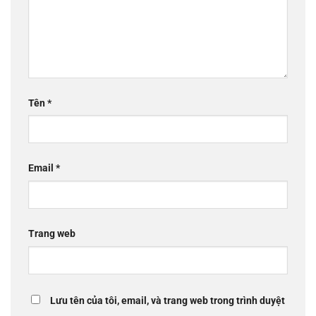
Tên
*
Email
*
Trang web
Lưu tên của tôi, email, và trang web trong trình duyệt