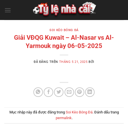
Chuyển
đến
nội
dung
SOI KÈO BÓNG ĐÁ
Giải VĐQG Kuwait – Al-Nasar vs Al-
Yarmouk ngày 06-05-2025
ĐÃ ĐĂNG TRÊN
THÁNG 5 21, 2025
BỞI
Mục nhập này đã được đăng trong
Soi Kèo Bóng Đá
. Đánh dấu trang
permalink
.