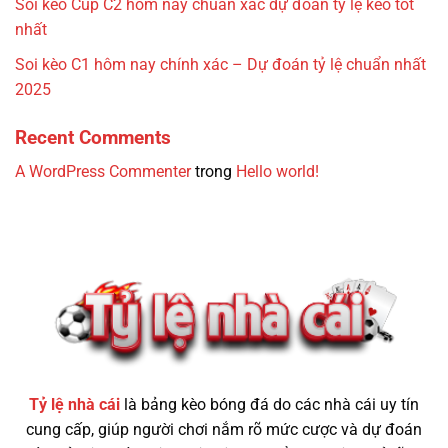
Soi kèo Cup C2 hôm nay chuẩn xác dự đoán tỷ lệ kèo tốt
nhất
Soi kèo C1 hôm nay chính xác – Dự đoán tỷ lệ chuẩn nhất
2025
Recent Comments
A WordPress Commenter
trong
Hello world!
Tỷ lệ nhà cái
là bảng kèo bóng đá do các nhà cái uy tín
cung cấp, giúp người chơi nắm rõ mức cược và dự đoán